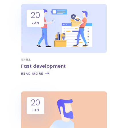
20
JUN
SKILL
Fast development
READ MORE
20
JUN