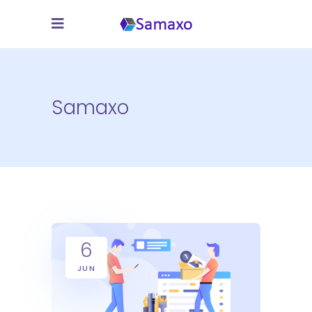
Samaxo
6
JUN